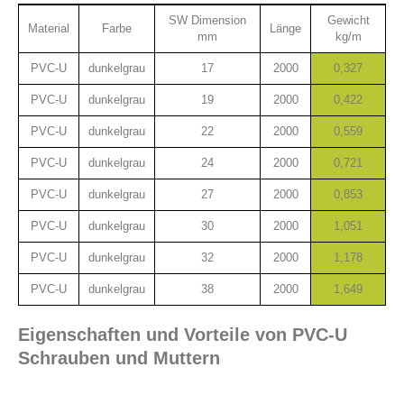
SW Dimension
Gewicht
Material
Farbe
Länge
mm
kg/m
PVC-U
dunkelgrau
17
2000
0,327
PVC-U
dunkelgrau
19
2000
0,422
PVC-U
dunkelgrau
22
2000
0,559
PVC-U
dunkelgrau
24
2000
0,721
PVC-U
dunkelgrau
27
2000
0,853
PVC-U
dunkelgrau
30
2000
1,051
PVC-U
dunkelgrau
32
2000
1,178
PVC-U
dunkelgrau
38
2000
1,649
Eigenschaften und Vorteile von PVC-U
Schrauben und Muttern