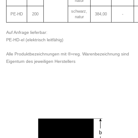
natur
schwarz,
PE-HD
200
384,00
-
natur
Auf Anfrage lieferbar:
PE-HD-el (elektrisch leitfähig)
Alle Produktbezeichnungen mit ®=reg. Warenbezeichnung sind
Eigentum des jeweiligen Herstellers