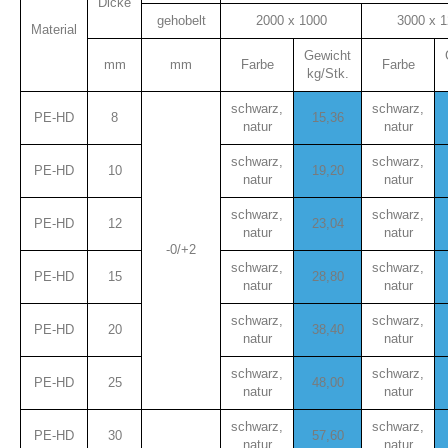
Dicke
gehobelt
2000 x 1000
3000 x 
Material
Gewicht
mm
mm
Farbe
Farbe
kg/Stk.
schwarz,
schwarz,
PE-HD
8
15,36
natur
natur
schwarz,
schwarz,
PE-HD
10
19,20
natur
natur
schwarz,
schwarz,
PE-HD
12
23,04
natur
natur
-0/+2
schwarz,
schwarz,
PE-HD
15
28,80
natur
natur
schwarz,
schwarz,
PE-HD
20
38,40
natur
natur
schwarz,
schwarz,
PE-HD
25
48,00
natur
natur
schwarz,
schwarz,
PE-HD
30
57,60
natur
natur