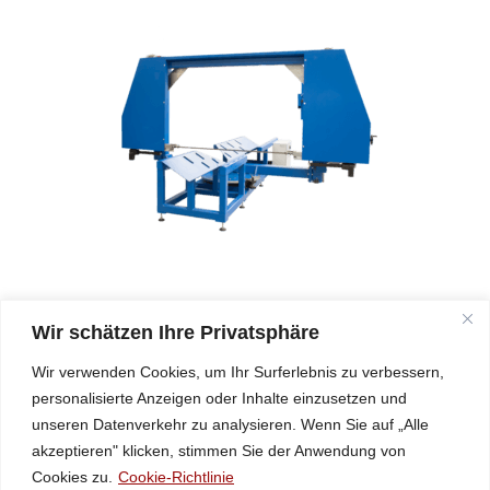
BSM 1200 Elektrische Bandsäge für Kunststoffrohre Ø 400 mm
– 1200 mm
Wir schätzen Ihre Privatsphäre
Wir verwenden Cookies, um Ihr Surferlebnis zu verbessern,
personalisierte Anzeigen oder Inhalte einzusetzen und
unseren Datenverkehr zu analysieren. Wenn Sie auf „Alle
+43 (2758) 34994
akzeptieren" klicken, stimmen Sie der Anwendung von
@eciffo
moc.scitsalpuka
Cookies zu.
Cookie-Richtlinie