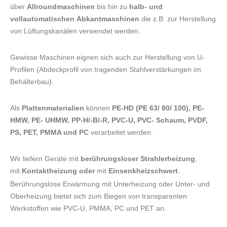
über
Allroundmaschinen
bis hin zu
halb- und
vollautomatischen
Abkantmaschinen
die z.B. zur Herstellung
von Lüftungskanälen verwendet werden.
Gewisse Maschinen eignen sich auch zur Herstellung von U-
Profilen (Abdeckprofil von tragenden Stahlverstärkungen im
Behälterbau).
Als
Plattenmaterialien
können
PE-HD (PE 63/ 80/ 100), PE-
HMW, PE- UHMW, PP-H/-B/-R, PVC-U, PVC- Schaum, PVDF,
PS, PET, PMMA und PC
verarbeitet werden.
Wir liefern Geräte mit
berührungsloser Strahlerheizung
,
mit
Kontaktheizung oder
mit
Einsenkheizschwert
.
Berührungslose Erwärmung mit Unterheizung oder Unter- und
Oberheizung bietet sich zum Biegen von transparenten
Werkstoffen wie PVC-U, PMMA, PC und PET an.