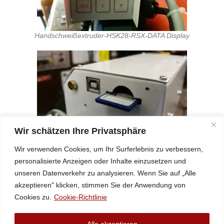
Handschweißextruder-HSK28-RSX-DATA Display
Wir schätzen Ihre Privatsphäre
Handschweißextruder-HSK28-RSX-DATA SD Card
Wir verwenden Cookies, um Ihr Surferlebnis zu verbessern,
personalisierte Anzeigen oder Inhalte einzusetzen und
unseren Datenverkehr zu analysieren. Wenn Sie auf „Alle
+43 (2758) 34994
akzeptieren" klicken, stimmen Sie der Anwendung von
@eciffo
moc.scitsalpuka
Cookies zu.
Cookie-Richtlinie
Datenschutz
Alle akzeptieren