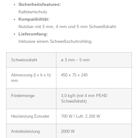
Sicherheitsfeatures:
Kaltstartschutz.
Kompatibilität:
Nutzbar mit 3 mm, 4 mm und 5 mm Schweißdraht.
Lieferumfang:
Inklusive einem Schweißschuhrohling.
Schweissdraht
ø 3 mm – 5 mm
Abmessung (l x b x h)
450 x 75 x 240
mm
Fördermenge
3,0 kg/h (mit 4 mm PEHD
Schweißdraht)
Heizleistung Extruder
700 W / Luft: 2.200 W
Antriebsleistung
2000 W