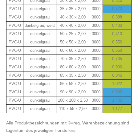
PVC-U
dunkelgrau
30 x 30 x 2,00
3000
0,320
PVC-U
dunkelgrau
35 x 35 x 2,00
3000
0,470
PVC-U
dunkelgrau
40 x 30 x 2,00
3000
0,388
PVC-U
dunkelgrau, weiß
40 x 40 x 2,00
3000
0,430
PVC-U
dunkelgrau
50 x 25 x 2,00
3000
0,410
PVC-U
dunkelgrau
50 x 50 x 2,00
3000
0,550
PVC-U
dunkelgrau
60 x 60 x 2,00
3000
0,660
PVC-U
dunkelgrau
70 x 35 x 2,50
3000
0,735
PVC-U
dunkelgrau
80 x 80 x 2,00
3000
0,900
PVC-U
dunkelgrau
85 x 35 x 2,50
3000
0,845
PVC-U
dunkelgrau
86 x 58 x 2,50
3000
1,022
PVC-U
dunkelgrau
90 x 90 x 2,00
3000
0,990
PVC-U
dunkelgrau
100 x 100 x 2,50
3000
1,406
PVC-U
dunkelgrau
110 x 55 x 2,50
3000
1,177
Alle Produktbezeichnungen mit ®=reg. Warenbezeichnung sind
Eigentum des jeweiligen Herstellers