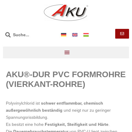
AKU®-DUR PVC FORMROHRE
(VIERKANT-ROHRE)
Polyvinylchlorid ist
schwer entflammbar, chemisch
außergewöhnlich beständig
und neigt nur zu geringer
Spannungsrissbildung.
Es besitzt eine
hohe
Festigkeit, Steifigkeit und Härte
.
Die
Dauergebrauchstemperatur
von PVC-U liegt zwischen