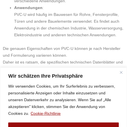
verschiedene Anwendungen.
Anwendungen
:
PVC-U wird häufig im Bauwesen für Rohre, Fensterprofile,
Türen und andere Bauelemente verwendet. Es findet auch
Anwendung in der chemischen Industrie, Wasserversorgung,
Elektroindustrie und anderen technischen Anwendungen.
Die genauen Eigenschaften von PVC-U können je nach Hersteller
und Formulierung variieren können.
Daher ist es ratsam, die spezifischen technischen Datenblätter und
Empfehlungen zu beachten, um das passende PVC-U-Produkt für
Wir schätzen Ihre Privatsphäre
eine bestimmte Anwendung zu wählen.
Fragen Sie uns an
Wir verwenden Cookies, um Ihr Surferlebnis zu verbessern,
personalisierte Anzeigen oder Inhalte einzusetzen und
unseren Datenverkehr zu analysieren. Wenn Sie auf „Alle
+43 (2758) 34994
akzeptieren" klicken, stimmen Sie der Anwendung von
@eciffo
moc.scitsalpuka
Cookies zu.
Cookie-Richtlinie
Datenschutz