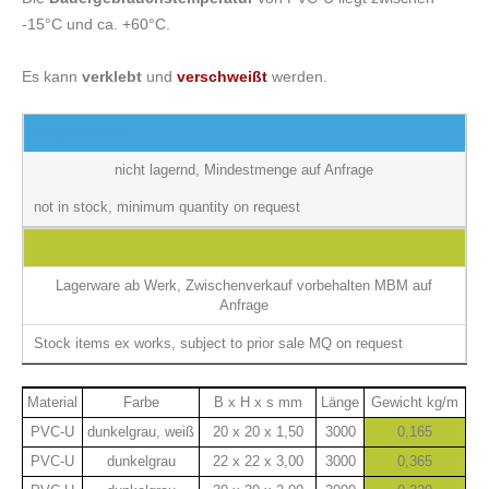
-15°C und ca. +60°C.
Es
kann
verklebt
und
verschweißt
werden.
Abstandshalter
nicht lagernd, Mindestmenge auf Anfrage
not in stock, minimum quantity on request
Abstandshalter
Lagerware ab Werk, Zwischenverkauf vorbehalten MBM auf
Anfrage
Stock items ex works, subject to prior sale MQ on request
Material
Farbe
B x H x s mm
Länge
Gewicht kg/m
PVC-U
dunkelgrau, weiß
20 x 20 x 1,50
3000
0,165
PVC-U
dunkelgrau
22 x 22 x 3,00
3000
0,365