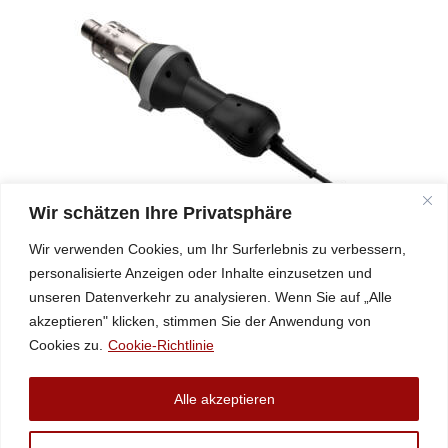
Wir schätzen Ihre Privatsphäre
Heißluft Kunststoff Schweißgerät für Folien HotAir-S 2
Wir verwenden Cookies, um Ihr Surferlebnis zu verbessern,
personalisierte Anzeigen oder Inhalte einzusetzen und
unseren Datenverkehr zu analysieren. Wenn Sie auf „Alle
+43 (2758) 34994
akzeptieren" klicken, stimmen Sie der Anwendung von
@eciffo
moc.scitsalpuka
Cookies zu.
Cookie-Richtlinie
Datenschutz
Alle akzeptieren
Impressum