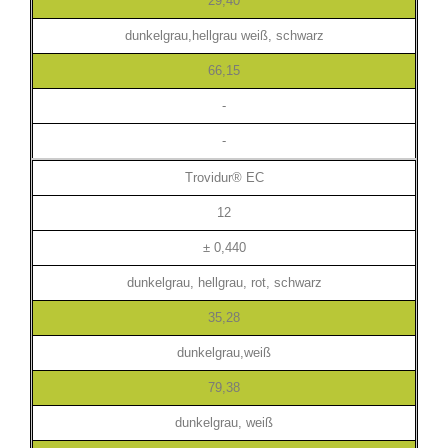
29,40
dunkelgrau,hellgrau weiß, schwarz
66,15
-
-
Trovidur® EC
12
± 0,440
dunkelgrau, hellgrau, rot, schwarz
35,28
dunkelgrau,weiß
79,38
dunkelgrau, weiß