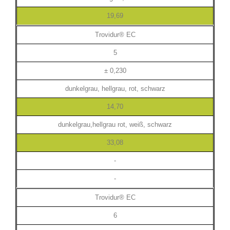
19,69
Trovidur® EC
5
± 0,230
dunkelgrau, hellgrau, rot, schwarz
14,70
dunkelgrau,hellgrau rot, weiß, schwarz
33,08
-
-
Trovidur® EC
6