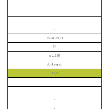
-
-
-
-
Trovidur® EC
50
± 1,580
dunkelgrau
147,00
-
-
-
-