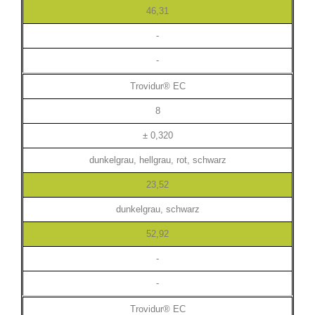
46,31
-
-
Trovidur® EC
8
± 0,320
dunkelgrau, hellgrau, rot, schwarz
23,52
dunkelgrau, schwarz
52,92
-
-
Trovidur® EC