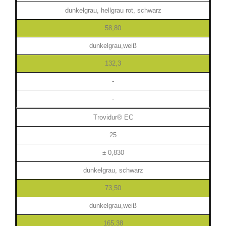
dunkelgrau, hellgrau rot, schwarz
58,80
dunkelgrau,weiß
132,3
-
-
Trovidur® EC
25
± 0,830
dunkelgrau, schwarz
73,50
dunkelgrau,weiß
165,38