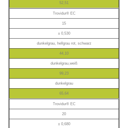
52,51
Trovidur® EC
15
± 0,530
dunkelgrau, hellgrau rot, schwarz
44,10
dunkelgrau,weiß
99,23
dunkelgrau
65,64
Trovidur® EC
20
± 0,680