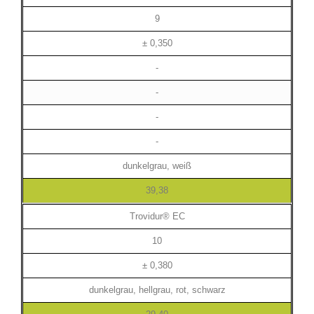
9
± 0,350
-
-
-
-
dunkelgrau, weiß
39,38
Trovidur® EC
10
± 0,380
dunkelgrau, hellgrau, rot, schwarz