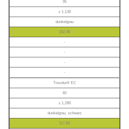
35
± 1,130
dunkelgrau
102,90
-
-
-
-
Trovidur® EC
40
± 1,280
dunkelgrau, schwarz
117,60