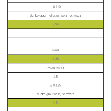
± 0,110
dunkelgrau, hellgrau, weiß, schwarz
2,94
-
-
weiß
4,38
Trovidur® EC
1,5
± 0,125
dunkelgrau,weiß, schwarz
4,41