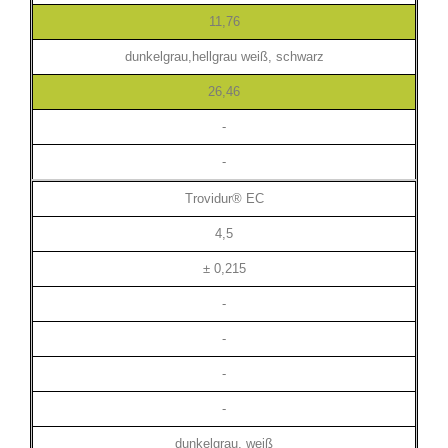
11,76
dunkelgrau,hellgrau weiß, schwarz
26,46
-
-
Trovidur® EC
4,5
± 0,215
-
-
-
-
dunkelgrau, weiß