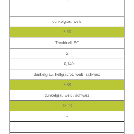
-
-
dunkelgrau, weiß
6,56
Trovidur® EC
2
± 0,140
dunkelgrau, hellgraurot, weiß, schwarz
5,88
dunkelgrau,weiß, schwarz
13,23
-
-