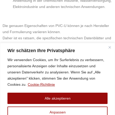
Anwendung in der chemischen Industrie, Wasserversorgung,
Elektroindustrie und anderen technischen Anwendungen.
Die genauen Eigenschaften von PVC-U können je nach Hersteller
und Formulierung variieren können.
Daher ist es ratsam, die spezifischen technischen Datenblätter und
Empfehlungen zu beachten, um das passende PVC-U-Produkt für
Wir schätzen Ihre Privatsphäre
eine bestimmte Anwendung zu wählen.
Fragen Sie uns an
Wir verwenden Cookies, um Ihr Surferlebnis zu verbessern,
personalisierte Anzeigen oder Inhalte einzusetzen und
unseren Datenverkehr zu analysieren. Wenn Sie auf „Alle
+43 (2758) 34994
akzeptieren" klicken, stimmen Sie der Anwendung von
@eciffo
moc.scitsalpuka
Cookies zu.
Cookie-Richtlinie
Datenschutz
Alle akzeptieren
Impressum
Ahlborn Kunststoffe – Informationspflicht Lt. § 5 Abs. 1 E-
Anpassen