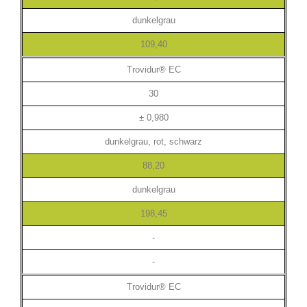
dunkelgrau
109,40
Trovidur® EC
30
± 0,980
dunkelgrau, rot, schwarz
88,20
dunkelgrau
198,45
-
-
Trovidur® EC