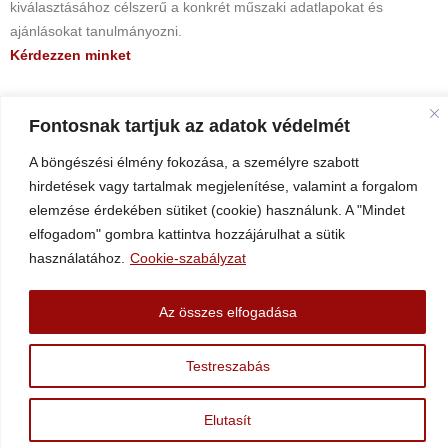
kiválasztásához célszerű a konkrét műszaki adatlapokat és
ajánlásokat tanulmányozni.
Kérdezzen minket
+43 (2758) 34994
Fontosnak tartjuk az adatok védelmét
@eciffo
moc.scitsalpuka
A böngészési élmény fokozása, a személyre szabott
hirdetések vagy tartalmak megjelenítése, valamint a forgalom
Adatvédelem
elemzése érdekében sütiket (cookie) használunk. A "Mindet
Impresszum
elfogadom" gombra kattintva hozzájárulhat a sütik
használatához.
Cookie-szabályzat
Ahlborn Kunststoffe – Az 5. § (5) bekezdése szerinti tájékoztatási
kötelezettség. 1 E-kereskedelmi törvény
Az összes elfogadása
AKU KG – Tájékoztatási kötelezettség az § 5 bekezdés szerint 1 E-
kereskedelmi törvény
Testreszabás
Minden jog fenntartva AKU© 2025
Elutasít