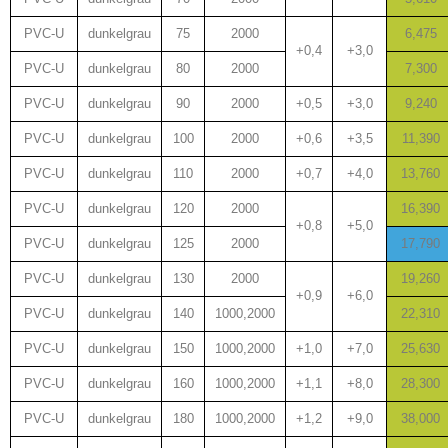
PVC-U
dunkelgrau
75
2000
6,475
+0,4
+3,0
PVC-U
dunkelgrau
80
2000
7,300
PVC-U
dunkelgrau
90
2000
+0,5
+3,0
9,240
PVC-U
dunkelgrau
100
2000
+0,6
+3,5
11,390
PVC-U
dunkelgrau
110
2000
+0,7
+4,0
13,760
PVC-U
dunkelgrau
120
2000
16,390
+0,8
+5,0
PVC-U
dunkelgrau
125
2000
17,790
PVC-U
dunkelgrau
130
2000
19,260
+0,9
+6,0
PVC-U
dunkelgrau
140
1000,2000
22,310
PVC-U
dunkelgrau
150
1000,2000
+1,0
+7,0
25,630
PVC-U
dunkelgrau
160
1000,2000
+1,1
+8,0
28,300
PVC-U
dunkelgrau
180
1000,2000
+1,2
+9,0
38,000