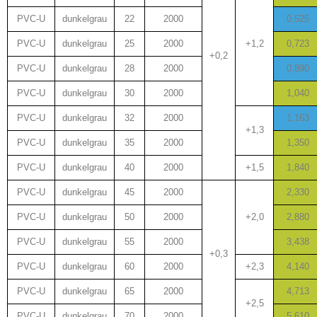
PVC-U
dunkelgrau
22
2000
0,525
PVC-U
dunkelgrau
25
2000
+1,2
0,723
+0,2
PVC-U
dunkelgrau
28
2000
0,890
PVC-U
dunkelgrau
30
2000
1,040
PVC-U
dunkelgrau
32
2000
1,163
+1,3
PVC-U
dunkelgrau
35
2000
1,350
PVC-U
dunkelgrau
40
2000
+1,5
1,840
PVC-U
dunkelgrau
45
2000
2,330
PVC-U
dunkelgrau
50
2000
+2,0
2,880
PVC-U
dunkelgrau
55
2000
3,438
+0,3
PVC-U
dunkelgrau
60
2000
+2,3
4,140
PVC-U
dunkelgrau
65
2000
4,713
+2,5
PVC-U
dunkelgrau
70
2000
5,610