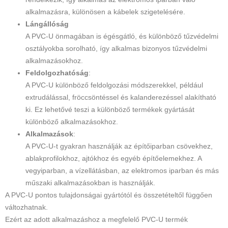
alkalmazásra, különösen a kábelek szigetelésére.
Lángállóság
A PVC-U önmagában is égésgátló, és különböző tűzvédelmi
osztályokba sorolható, így alkalmas bizonyos tűzvédelmi
alkalmazásokhoz.
Feldolgozhatóság
:
A PVC-U különböző feldolgozási módszerekkel, például
extrudálással, fröccsöntéssel és kalanderezéssel alakítható
ki. Ez lehetővé teszi a különböző termékek gyártását
különböző alkalmazásokhoz.
Alkalmazások
:
A PVC-U-t gyakran használják az építőiparban csövekhez,
ablakprofilokhoz, ajtókhoz és egyéb építőelemekhez. A
vegyiparban, a vízellátásban, az elektromos iparban és más
műszaki alkalmazásokban is használják.
A PVC-U pontos tulajdonságai gyártótól és összetételtől függően
változhatnak.
Ezért az adott alkalmazáshoz a megfelelő PVC-U termék