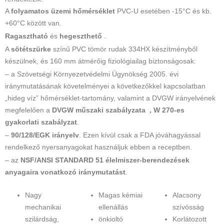
A
folyamatos üzemi hőmérséklet
PVC-U esetében -15°C és kb.
+60°C között van.
Ragasztható
és
hegeszthető
.
A
sötétszürke
színű PVC tömör rudak 334HX készítményből
készülnek, és 160 mm átmérőig fiziológiailag biztonságosak:
– a Szövetségi Környezetvédelmi Ügynökség 2005. évi
iránymutatásának követelményei a következőkkel kapcsolatban
„hideg víz” hőmérséklet-tartomány, valamint a DVGW irányelvének
megfelelően a
DVGW műszaki szabályzata , W 270-es
gyakorlati szabályzat
.
–
90/128/EGK irányelv
. Ezen kívül csak a FDA jóváhagyással
rendelkező nyersanyagokat használjuk ebben a receptben.
– az
NSF/ANSI STANDARD 51 élelmiszer-berendezések
anyagaira vonatkozó iránymutatást
.
Nagy
Magas kémiai
Alacsony
mechanikai
ellenállás
szívósság
szilárdság,
önkioltó
Korlátozott