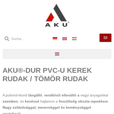
AKU®-DUR PVC-U KEREK
RUDAK / TÖMÖR RUDAK
A polivinil-klorid
lángálló
,
rendkívül ellenálló a
vegyi anyagokkal
szemben
, és
kevéssé
hajlamos a
feszültség okozta repedésre
.
Nagy szilárdsággal, merevséggel és keménységgel
rendelkezik.