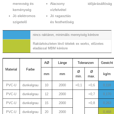
merevség és
Alacsony
időjárásállóság
keménység
vízfelvétel
Jó elektromos
Jó ragasztás
szigetelő
és festhetőség
Abstandshalter
Abstandshalter
nincs raktáron, minimális mennyiség kérésre
Abstandshalter
Raktárkészleten lévő tételek ex works, előzetes
Abstandshalter
eladással MBM kérésre
AØ
Länge
Toleranzen
Gewicht
Material
Farbe
Ø
Ø
mm
mm
kg/m
min.
max.
PVC-U
dunkelgrau
10
2000
+0,1
+0,6
0,118
PVC-U
dunkelgrau
12
2000
+0,7
0,170
PVC-U
dunkelgrau
15
2000
+0,8
0,263
PVC-U
dunkelgrau
20
2000
0,468