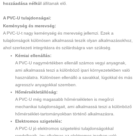
hozzáadása nélkül
állítanak elő.
A PVC-U tulajdonságai:
Keménység és merevség:
A PVC-U-t nagy keménység és merevség jellemzi. Ezek a
tulajdonságok különösen alkalmassá teszik olyan alkalmazásokhoz,
ahol szerkezeti integritásra és szilárdságra van szükség.
Kémiai ellenállás:
A PVC-U nagymértékben ellenáll számos vegyi anyagnak,
ami alkalmassá teszi a különböző ipari környezetekben való
használatra. Különösen ellenálló a savakkal, lúgokkal és más
agresszív anyagokkal szemben.
Hőmérsékletállóság:
A PVC-U még magasabb hőmérsékleten is megőrzi
mechanikai tulajdonságait, ami alkalmassá teszi a különböző
hőmérséklet-tartományokban történő alkalmazásra.
Elektromos szigetelés:
A PVC-U jó elektromos szigetelési tulajdonságokkal
rendelkezik, így alkalmas az elektromos iparban való