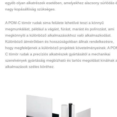
egyéb olyan alkatrészek esetében, amelyekhez alacsony súrlódás 
nagy kopásállóság szükséges.
A POM-C tömör rudak sima felülete lehetővé teszi a könnyű
megmunkálást, például a vágást, fúrást, marást és polírozást, ami
megkönnyíti a különböző alkalmazásokhoz való alkalmazkodást.
Különböző átmérőkben és hosszúságokban állnak rendelkezésre,
hogy megfeleljenek a különböző projektek követelményeinek. A PO
C tömör rudak a precíziós alkatrészek gyártásától a mechanikai
szerelvények gyártásáig megbízható és tartós megoldást kínálnak 
alkalmazások széles köréhez.