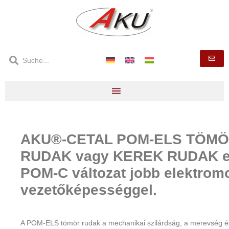
AKU®-CETAL POM-ELS TÖM
RUDAK vagy KEREK RUDAK 
POM-C változat jobb elektrom
vezetőképességgel.
A POM-ELS tömör rudak a mechanikai szilárdság, a merevség é