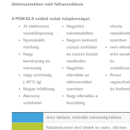
élelmiszerekben való felhasználásra
.
A POM-ELS szilárd rudak tulajdonságai:
Jó elektromos
Nagyfokú
okozta
vezetőképesség
méretstabilitás
repedések
Nyomásálló
Nagyon kedvező
szemben
minőség
csúszó súrlódási
nem ellená
Nagy
és csúszó kopási
erős sava
keménység és
viselkedés
és
merevség
Nagyfokú
oxidálósze
nagy szívósság
ellenállás az
Rossz
(-40°C-ig)
oldószerekkel
ragasztha
Magas hőállóság
szemben
és festhet
Alacsony
Nagy ellenállás a
vízfelvétel
feszültség
Abstandshalter
Abstandshalter
nincs raktáron, minimális mennyiség kérésre
Abstandshalter
Raktárkészleten lévő tételek ex works, előzetes