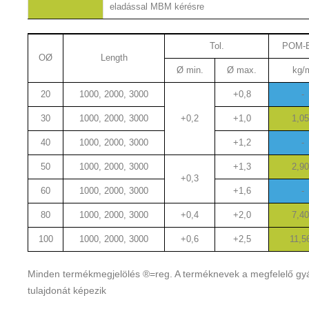
Abstandshalter
eladással MBM kérésre
Tol.
POM-
OØ
Length
Ø min.
Ø max.
kg/
20
1000, 2000, 3000
+0,8
-
30
1000, 2000, 3000
+0,2
+1,0
1,0
40
1000, 2000, 3000
+1,2
-
50
1000, 2000, 3000
+1,3
2,9
+0,3
60
1000, 2000, 3000
+1,6
-
80
1000, 2000, 3000
+0,4
+2,0
7,4
100
1000, 2000, 3000
+0,6
+2,5
11,5
Minden termékmegjelölés ®=reg. A terméknevek a megfelelő gy
tulajdonát képezik