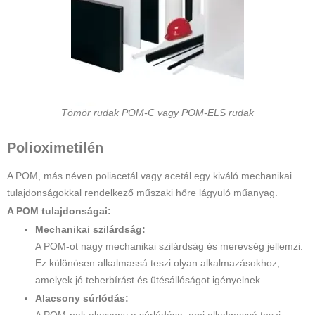
Tömör rudak POM-C vagy POM-ELS rudak
Polioximetilén
A POM, más néven poliacetál vagy acetál egy kiváló mechanikai
tulajdonságokkal rendelkező műszaki hőre lágyuló műanyag.
A POM tulajdonságai:
Mechanikai szilárdság:
A POM-ot nagy mechanikai szilárdság és merevség jellemzi.
Ez különösen alkalmassá teszi olyan alkalmazásokhoz,
amelyek jó teherbírást és ütésállóságot igényelnek.
Alacsony súrlódás: