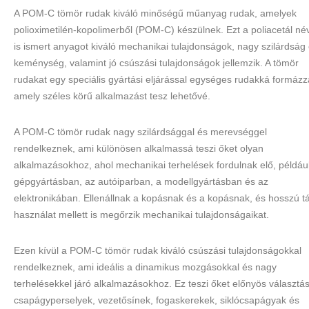
A POM-C tömör rudak kiváló minőségű műanyag rudak, amelyek
polioximetilén-kopolimerből (POM-C) készülnek. Ezt a poliacetál né
is ismert anyagot kiváló mechanikai tulajdonságok, nagy szilárdság
keménység, valamint jó csúszási tulajdonságok jellemzik. A tömör
rudakat egy speciális gyártási eljárással egységes rudakká formázz
amely széles körű alkalmazást tesz lehetővé.
A POM-C tömör rudak nagy szilárdsággal és merevséggel
rendelkeznek, ami különösen alkalmassá teszi őket olyan
alkalmazásokhoz, ahol mechanikai terhelések fordulnak elő, példáu
gépgyártásban, az autóiparban, a modellgyártásban és az
elektronikában. Ellenállnak a kopásnak és a kopásnak, és hosszú t
használat mellett is megőrzik mechanikai tulajdonságaikat.
Ezen kívül a POM-C tömör rudak kiváló csúszási tulajdonságokkal
rendelkeznek, ami ideális a dinamikus mozgásokkal és nagy
terhelésekkel járó alkalmazásokhoz. Ez teszi őket előnyös választá
csapágyperselyek, vezetősínek, fogaskerekek, siklócsapágyak és