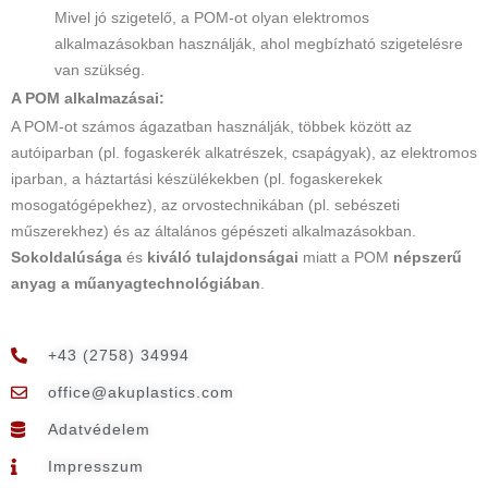
Mivel jó szigetelő, a POM-ot olyan elektromos
alkalmazásokban használják, ahol megbízható szigetelésre
van szükség.
A POM alkalmazásai:
A POM-ot számos ágazatban használják, többek között az
autóiparban (pl. fogaskerék alkatrészek, csapágyak), az elektromos
iparban, a háztartási készülékekben (pl. fogaskerekek
mosogatógépekhez), az orvostechnikában (pl. sebészeti
műszerekhez) és az általános gépészeti alkalmazásokban.
Sokoldalúsága
és
kiváló tulajdonságai
miatt a POM
népszerű
anyag a műanyagtechnológiában
.
+43 (2758) 34994
@eciffo
moc.scitsalpuka
Adatvédelem
Impresszum