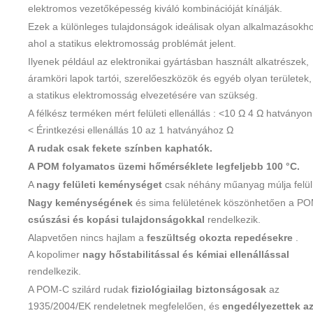
elektromos vezetőképesség kiváló kombinációját kínálják.
Ezek a különleges tulajdonságok ideálisak olyan alkalmazásokho
ahol a statikus elektromosság problémát jelent.
Ilyenek például az elektronikai gyártásban használt alkatrészek,
áramköri lapok tartói, szerelőeszközök és egyéb olyan területek,
a statikus elektromosság elvezetésére van szükség.
A félkész terméken mért felületi ellenállás : <10 Ω 4 Ω hatványon
< Érintkezési ellenállás 10 az 1 hatványához Ω
A rudak csak fekete színben kaphatók.
A POM folyamatos üzemi hőmérséklete legfeljebb 100 °C.
A
nagy felületi keménységet
csak néhány műanyag múlja felül
Nagy keménységének
és sima felületének köszönhetően a P
csúszási és kopási tulajdonságokkal
rendelkezik.
Alapvetően nincs hajlam a
feszültség okozta repedésekre
.
A kopolimer
nagy hőstabilitással és kémiai ellenállással
rendelkezik.
A POM-C szilárd rudak
fiziológiailag biztonságosak
az
1935/2004/EK rendeletnek megfelelően, és
engedélyezettek a