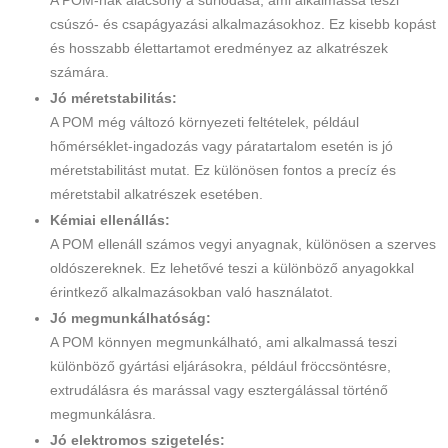
A POM-nak alacsony a súrlódása, ami alkalmassá teszi
csúszó- és csapágyazási alkalmazásokhoz. Ez kisebb kopást
és hosszabb élettartamot eredményez az alkatrészek
számára.
Jó méretstabilitás:
A POM még változó környezeti feltételek, például
hőmérséklet-ingadozás vagy páratartalom esetén is jó
méretstabilitást mutat. Ez különösen fontos a precíz és
méretstabil alkatrészek esetében.
Kémiai ellenállás:
A POM ellenáll számos vegyi anyagnak, különösen a szerves
oldószereknek. Ez lehetővé teszi a különböző anyagokkal
érintkező alkalmazásokban való használatot.
Jó megmunkálhatóság:
A POM könnyen megmunkálható, ami alkalmassá teszi
különböző gyártási eljárásokra, például fröccsöntésre,
extrudálásra és marással vagy esztergálással történő
megmunkálásra.
Jó elektromos szigetelés: