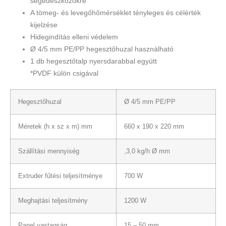
segédeszközökre
A tömeg- és levegőhőmérséklet tényleges és célérték
kijelzése
Hidegindítás elleni védelem
Ø 4/5 mm PE/PP hegesztőhuzal használható
1 db hegesztőtalp nyersdarabbal együtt
*PVDF külön csigával
Hegesztőhuzal
Ø 4/5 mm PE/PP
Méretek (h x sz x m) mm
660 x 190 x 220 mm
Szállítási mennyiség
,3,0 kg/h Ø mm
Extruder fűtési teljesítménye
700 W
Meghajtási teljesítmény
1200 W
Panel vastagság
15 – 50 mm