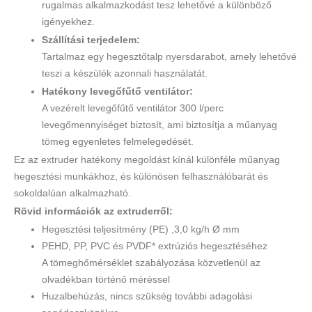
rugalmas alkalmazkodást tesz lehetővé a különböző
igényekhez.
Szállítási terjedelem:
Tartalmaz egy hegesztőtalp nyersdarabot, amely lehetővé
teszi a készülék azonnali használatát.
Hatékony levegőfűtő ventilátor:
A vezérelt levegőfűtő ventilátor 300 l/perc
levegőmennyiséget biztosít, ami biztosítja a műanyag
tömeg egyenletes felmelegedését.
Ez az extruder hatékony megoldást kínál különféle műanyag
hegesztési munkákhoz, és különösen felhasználóbarát és
sokoldalúan alkalmazható.
Rövid információk az extruderről:
Hegesztési teljesítmény (PE) ,3,0 kg/h Ø mm
PEHD, PP, PVC és PVDF* extrúziós hegesztéséhez
A tömeghőmérséklet szabályozása közvetlenül az
olvadékban történő méréssel
Huzalbehúzás, nincs szükség további adagolási