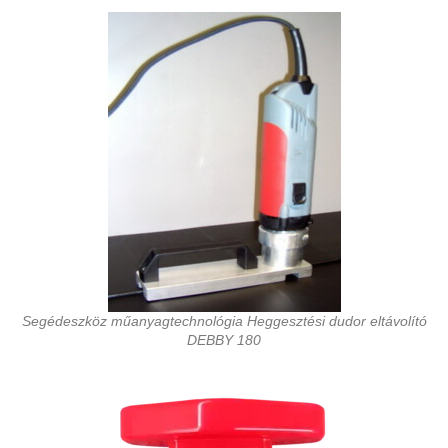
Segédeszköz műanyagtechnológia Heggesztési dudor eltávolító
DEBBY 180