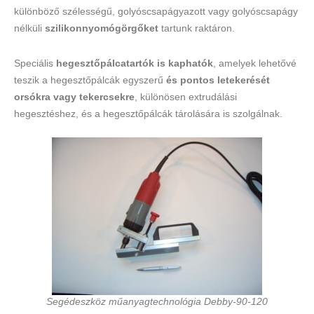
különböző szélességű, golyóscsapágyazott vagy golyóscsapágy
nélküli
szilikon
nyomógörgőket
tartunk raktáron.
Speciális
hegesztőpálcatartók is kaphatók
,
amelyek lehetővé
teszik a hegesztőpálcák egyszerű
és pontos letekerését
orsókra vagy tekercsekre
,
különösen extrudálási
hegesztéshez, és a hegesztőpálcák tárolására is szolgálnak.
Segédeszköz műanyagtechnológia Debby-90-120