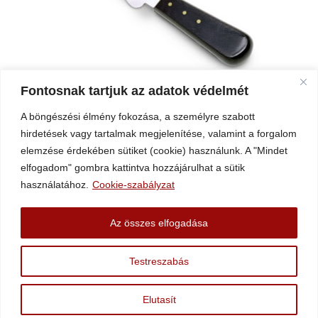
Segédeszköz műanyagtechnológia Holdkés
Fontosnak tartjuk az adatok védelmét
A böngészési élmény fokozása, a személyre szabott
hirdetések vagy tartalmak megjelenítése, valamint a forgalom
+43 (2758) 34994
elemzése érdekében sütiket (cookie) használunk. A "Mindet
@eciffo
moc.scitsalpuka
elfogadom" gombra kattintva hozzájárulhat a sütik
használatához.
Cookie-szabályzat
Adatvédelem
Impresszum
Az összes elfogadása
Ahlborn Kunststoffe – Az 5. § (5) bekezdése szerinti tájékoztatási
kötelezettség. 1 E-kereskedelmi törvény
Testreszabás
AKU KG – Tájékoztatási kötelezettség az § 5 bekezdés szerint 1 E-
kereskedelmi törvény
Elutasít
Minden jog fenntartva AKU© 2025