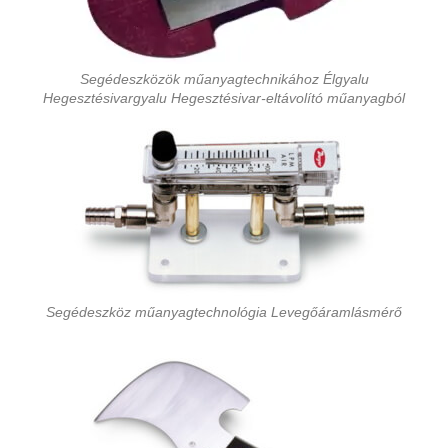
Segédeszközök műanyagtechnikához Élgyalu
Hegesztésivargyalu Hegesztésivar-eltávolító műanyagból
Segédeszköz műanyagtechnológia Levegőáramlásmérő