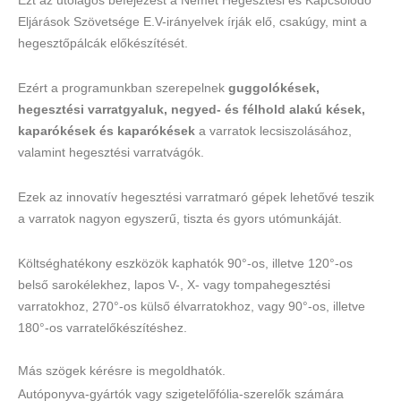
Ezt az utólagos befejezést a Német Hegesztési és Kapcsolódó
Eljárások Szövetsége E.V-irányelvek írják elő, csakúgy, mint a
hegesztőpálcák előkészítését.
Ezért a programunkban szerepelnek
guggolókések,
hegesztési varratgyaluk,
negyed- és
félhold alakú kések,
kaparókések és kaparókések
a varratok lecsiszolásához,
valamint hegesztési varratvágók.
Ezek az innovatív hegesztési varratmaró gépek lehetővé teszik
a varratok nagyon egyszerű, tiszta és gyors utómunkáját.
Költséghatékony eszközök kaphatók 90°-os, illetve 120°-os
belső sarokélekhez, lapos V-, X- vagy tompahegesztési
varratokhoz, 270°-os külső élvarratokhoz, vagy 90°-os, illetve
180°-os varratelőkészítéshez.
Más szögek kérésre is megoldhatók.
Autóponyva-gyártók vagy szigetelőfólia-szerelők számára