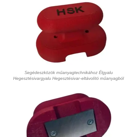
Segédeszközök műanyagtechnikához Élgyalu
Hegesztésivargyalu Hegesztésivar-eltávolító műanyagból