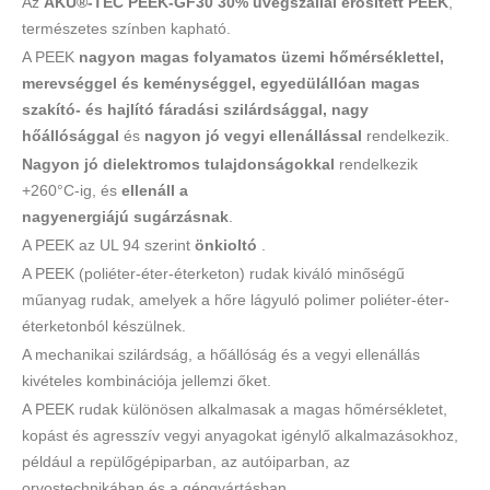
Az
AKU®-TEC
PEEK-GF30 30% üvegszállal erősített PEEK
,
természetes színben kapható.
A PEEK
nagyon magas folyamatos üzemi hőmérséklettel,
merevséggel és keménységgel,
egyedülállóan magas
szakító- és hajlító fáradási szilárdsággal,
nagy
hőállósággal
és
nagyon jó vegyi ellenállással
rendelkezik.
Nagyon jó
dielektromos tulajdonságokkal
rendelkezik
+260°C-ig, és
ellenáll a
nagyenergiájú sugárzásnak
.
A PEEK az UL 94 szerint
önkioltó
.
A PEEK (poliéter-éter-éterketon) rudak kiváló minőségű
műanyag rudak, amelyek a hőre lágyuló polimer poliéter-éter-
éterketonból készülnek.
A mechanikai szilárdság, a hőállóság és a vegyi ellenállás
kivételes kombinációja jellemzi őket.
A PEEK rudak különösen alkalmasak a magas hőmérsékletet,
kopást és agresszív vegyi anyagokat igénylő alkalmazásokhoz,
például a repülőgépiparban, az autóiparban, az
orvostechnikában és a gépgyártásban.