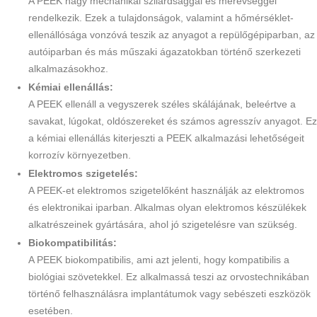
A PEEK nagy mechanikai szilárdsággal és merevséggel
rendelkezik. Ezek a tulajdonságok, valamint a hőmérséklet-
ellenállósága vonzóvá teszik az anyagot a repülőgépiparban, az
autóiparban és más műszaki ágazatokban történő szerkezeti
alkalmazásokhoz.
Kémiai ellenállás:
A PEEK ellenáll a vegyszerek széles skálájának, beleértve a
savakat, lúgokat, oldószereket és számos agresszív anyagot. Ez
a kémiai ellenállás kiterjeszti a PEEK alkalmazási lehetőségeit
korrozív környezetben.
Elektromos szigetelés:
A PEEK-et elektromos szigetelőként használják az elektromos
és elektronikai iparban. Alkalmas olyan elektromos készülékek
alkatrészeinek gyártására, ahol jó szigetelésre van szükség.
Biokompatibilitás:
A PEEK biokompatibilis, ami azt jelenti, hogy kompatibilis a
biológiai szövetekkel. Ez alkalmassá teszi az orvostechnikában
történő felhasználásra implantátumok vagy sebészeti eszközök
esetében.