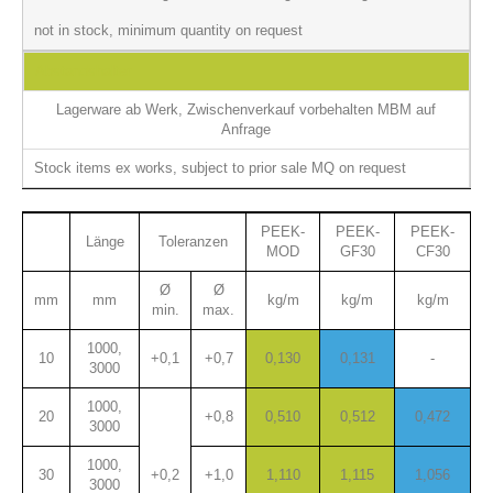
not in stock, minimum quantity on request
Abstandshalter
Lagerware ab Werk, Zwischenverkauf vorbehalten MBM auf
Anfrage
Stock items ex works, subject to prior sale MQ on request
PEEK-
PEEK-
PEEK-
Länge
Toleranzen
MOD
GF30
CF30
Ø
Ø
mm
mm
kg/m
kg/m
kg/m
min.
max.
1000,
10
+0,1
+0,7
0,130
0,131
-
3000
1000,
20
+0,8
0,510
0,512
0,472
3000
1000,
30
+0,2
+1,0
1,110
1,115
1,056
3000