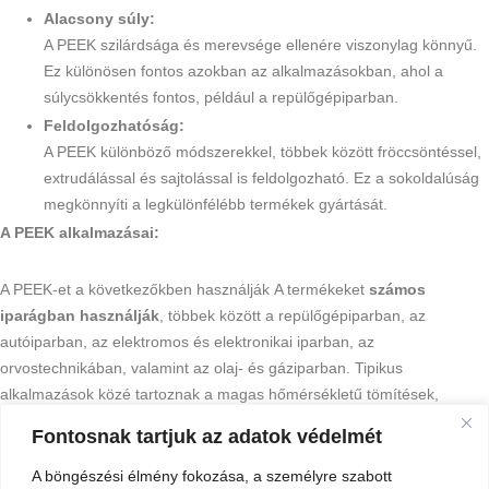
Alacsony súly:
A PEEK szilárdsága és merevsége ellenére viszonylag könnyű.
Ez különösen fontos azokban az alkalmazásokban, ahol a
súlycsökkentés fontos, például a repülőgépiparban.
Feldolgozhatóság:
A PEEK különböző módszerekkel, többek között fröccsöntéssel,
extrudálással és sajtolással is feldolgozható. Ez a sokoldalúság
megkönnyíti a legkülönfélébb termékek gyártását.
A PEEK alkalmazásai:
A PEEK-et a következőkben használják A termékeket
számos
iparágban használják
, többek között a repülőgépiparban, az
autóiparban, az elektromos és elektronikai iparban, az
orvostechnikában, valamint az olaj- és gáziparban. Tipikus
alkalmazások közé tartoznak a magas hőmérsékletű tömítések,
csapágyak, implantátumok, elektromos szigetelők, kopó alkatrészek és
Fontosnak tartjuk az adatok védelmét
még sok más.
A böngészési élmény fokozása, a személyre szabott