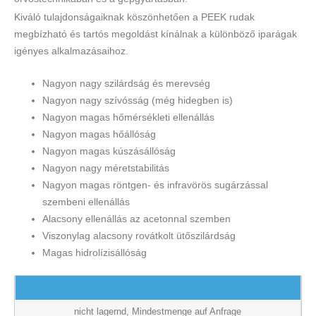
Kiváló tulajdonságaiknak köszönhetően a PEEK rudak
megbízható és tartós megoldást kínálnak a különböző iparágak
igényes alkalmazásaihoz.
Nagyon nagy szilárdság és merevség
Nagyon nagy szívósság (még hidegben is)
Nagyon magas hőmérsékleti ellenállás
Nagyon magas hőállóság
Nagyon magas kúszásállóság
Nagyon nagy méretstabilitás
Nagyon magas röntgen- és infravörös sugárzással
szembeni ellenállás
Alacsony ellenállás az acetonnal szemben
Viszonylag alacsony rovátkolt ütőszilárdság
Magas hidrolízisállóság
Abstandshalter
nicht lagernd, Mindestmenge auf Anfrage