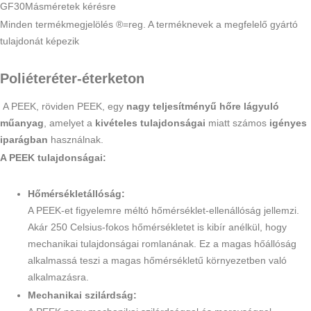
GF30Más
méretek kérésre
Minden termékmegjelölés ®=reg. A terméknevek a megfelelő gyártó
tulajdonát képezik
Poliéteréter-éterketon
A PEEK, röviden PEEK, egy
nagy teljesítményű hőre lágyuló
műanyag
, amelyet a
kivételes tulajdonságai
miatt számos
igényes
iparágban
használnak.
A PEEK tulajdonságai:
Hőmérsékletállóság:
A PEEK-et figyelemre méltó hőmérséklet-ellenállóság jellemzi.
Akár 250 Celsius-fokos hőmérsékletet is kibír anélkül, hogy
mechanikai tulajdonságai romlanának. Ez a magas hőállóság
alkalmassá teszi a magas hőmérsékletű környezetben való
alkalmazásra.
Mechanikai szilárdság: