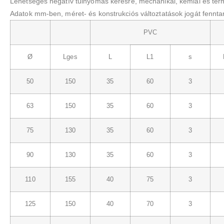
Lehetséges negatív túlnyomás kérésre, mechanikai, kémiai és term
Adatok mm-ben, méret- és konstrukciós változtatások jogát fenntar
PVC
Ø
Lges
L
L1
s
50
150
35
60
3
63
150
35
60
3
75
130
35
60
3
90
130
35
60
3
110
155
40
75
3
125
150
40
70
3