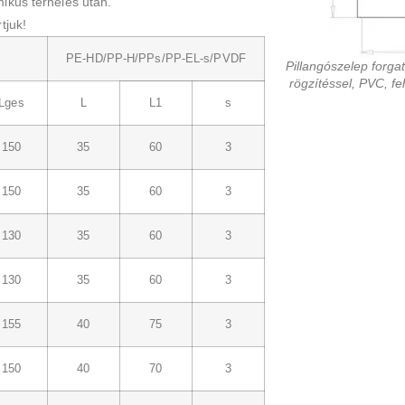
ikus terhelés után.
tjuk!
PE-HD/PP-H/PPs/PP-EL-s/PVDF
Pillangószelep forga
rögzítéssel, PVC, f
Lges
L
L1
s
150
35
60
3
150
35
60
3
130
35
60
3
130
35
60
3
155
40
75
3
150
40
70
3