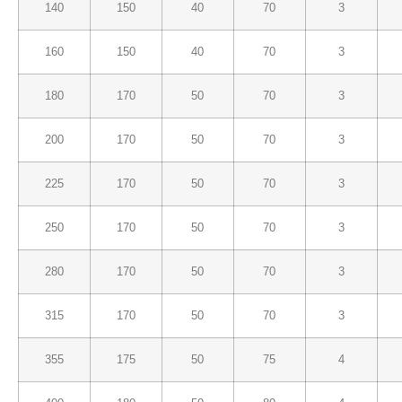
140
150
40
70
3
160
150
40
70
3
180
170
50
70
3
200
170
50
70
3
225
170
50
70
3
250
170
50
70
3
280
170
50
70
3
315
170
50
70
3
355
175
50
75
4