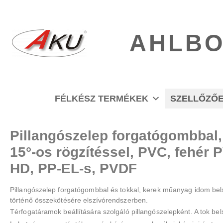
AHLBO
FÉLKÉSZ TERMÉKEK
SZELLŐZŐ
Pillangószelep forgatógombbal, 
15°-os rögzítéssel, PVC, fehér 
HD, PP-EL-s, PVDF
Pillangószelep forgatógombbal és tokkal, kerek műanyag idom bels
történő összekötésére elszívórendszerben.
Térfogatáramok beállítására szolgáló pillangószelepként. A tok be