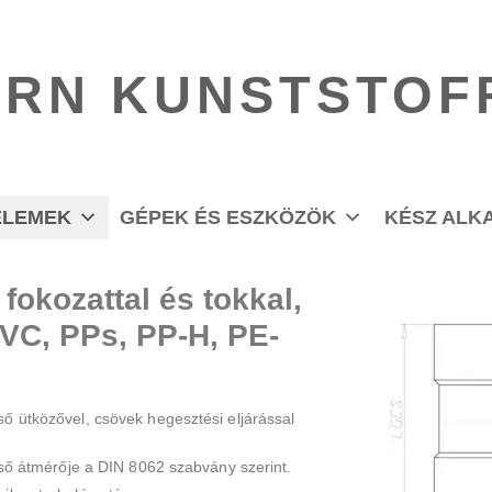
RN KUNSTSTOF
ELEMEK
GÉPEK ÉS ESZKÖZÖK
KÉSZ ALK
fokozattal és tokkal,
PVC, PPs, PP-H, PE-
ő ütközővel, csövek hegesztési eljárással
lső átmérője a DIN 8062 szabvány szerint.